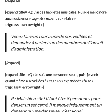
[/expand]
[expand title= »Q: J’ai des habiletés musicales. Puis-je me joindre
aux musiciens? » tag= »b » expanded= »false »
trigclass= »arrowright »]
Venez faire un tour à une de nos veillées et
demandez à parler à un des membres du Conseil
d’administration.
[/expand]
[expand title= »Q : Je suis une personne seule, puis-je venir
quand même aux veillées ? » tag= »b » expanded= »false »
trigclass= »arrowright »]
R : Mais bien sûr ! Il faut être 8 personnes pour
danser un set carré. Il manque fréquemment un
danseur ou une danseuse : c’est vous!