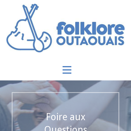
Passer
au
contenu
Swingnez vot’ compagnie
Folklore Outaouais
Foire aux
Questions