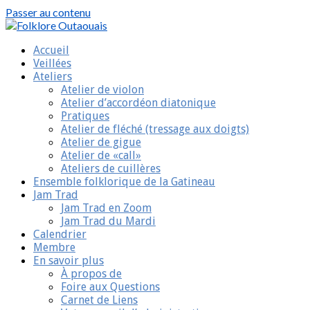
Passer au contenu
Folklore Outaouais
Swingnez vot’ compagnie
Accueil
Veillées
Ateliers
Atelier de violon
Atelier d’accordéon diatonique
Pratiques
Atelier de fléché (tressage aux doigts)
Atelier de gigue
Atelier de «call»
Ateliers de cuillères
Ensemble folklorique de la Gatineau
Jam Trad
Jam Trad en Zoom
Jam Trad du Mardi
Calendrier
Membre
En savoir plus
À propos de
Foire aux Questions
Carnet de Liens