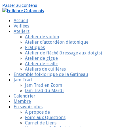
Passer au contenu
Folklore Outaouais
Swingnez vot’ compagnie
Accueil
Veillées
Ateliers
Atelier de violon
Atelier d’accordéon diatonique
Pratiques
Atelier de fléché (tressage aux doigts)
Atelier de gigue
Atelier de «call»
Ateliers de cuillères
Ensemble folklorique de la Gatineau
Jam Trad
Jam Trad en Zoom
Jam Trad du Mardi
Calendrier
Membre
En savoir plus
À propos de
Foire aux Questions
Carnet de Liens