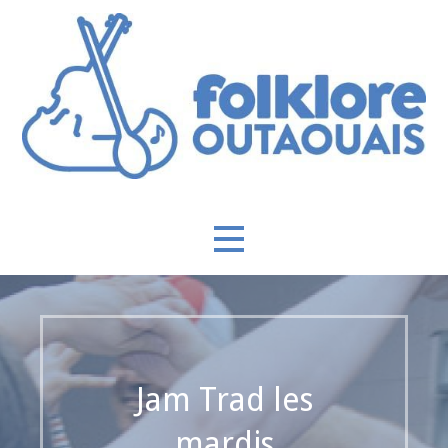
Passer
au
contenu
Swingnez vot’ compagnie
Folklore Outaouais
Jam Trad les
mardis